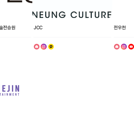
술전승원
JCC
전우천