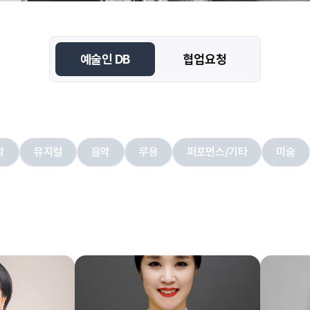
예술인 DB
협업요청
악
뮤지컬
음악
무용
퍼포먼스/기타
미술