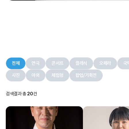
전체
연극
콘서트
클래식
오페라
국
사진
야외
체험형
팝업/기획전
검색결과 총
20
건