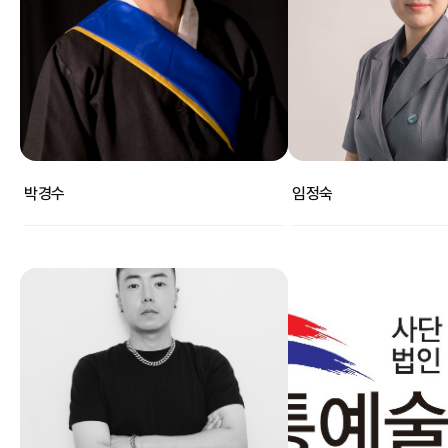
박경수
임정숙