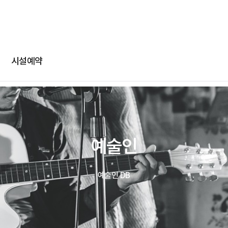
-
-
회차정보
기간
발급수량
선택
부파일
카카오 로그인
확인
번호
공연명
예술인명
기간
선택
선택
다운로드
네이버 로그인
메일
시설예약
@
일회용 로그인
부파일
파일선
예술인
jpg, jpeg, png, pdf 파일만 업로드 가능합니다. (10MB 이하)
예술인 DB