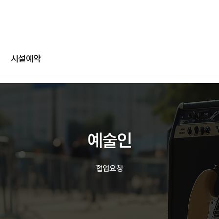
-
-
회차정보
기간
발급수량
선택
부파일
카카오 로그인
확인
번호
공연명
예술인명
기간
선택
선택
다운로드
네이버 로그인
메일
시설예약
@
일회용 로그인
부파일
파일선
예술인
jpg, jpeg, png, pdf 파일만 업로드 가능합니다. (10MB 이하)
협업요청