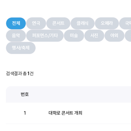
전체
연극
콘서트
클래식
오페라
국
음악
퍼포먼스/기타
미술
사진
야외
행사/축제
검색결과 총
1
건
번호
1
대학로 콘서트 개최