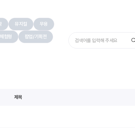
악
뮤지컬
무용
체험형
팝업/기획전
제목