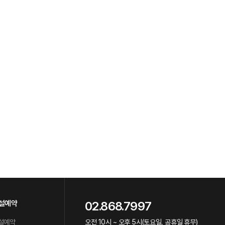
설예약
02.868.7997
설예약
오전 10시 ~ 오후 5시(토요일, 공휴일 휴무)