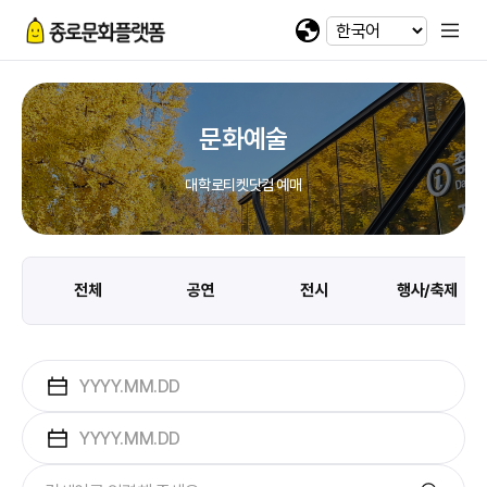
휴대전화 번호
회차정보
기간
발급수량
선택
첨부파일
카카오 로그인
확인
번호
공연명
예술인명
기간
선택
선택
-
-
이메일
다운로드
네이버 로그인
@
문화예술
일회용 로그인
대학로티켓닷컴 예매
첨부파일
파일선택
전체
공연
전시
행사/축제
jpg, jpeg, png, pdf 파일만 업로드 가능합니다. (10MB 이하)