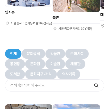
인사동
대학
북촌
서울 종로구 인사동11길 19 (견지동)
서
서울 종로구 계동길 37 (계동)
전체
문화유적
박물관
문화시설
공연장
문화원
미술관
체험관
도서관
문화지구•거리
역사기록