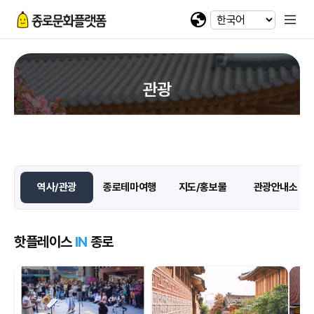
휴대전화 번호
회차정보
기간
발급수량
선택
첨부파일
카카오 로그인
확인
번호
공연명
예술인명
기간
선택
선택
-
-
이메일
다운로드
네이버 로그인
@
관광
일회용 로그인
역사/관광
첨부파일
파일선택
역사/관광
종로테마여행
지도/홍보물
관광안내소
jpg, jpeg, png, pdf 파일만 업로드 가능합니다. (10MB 이하)
핫플레이스
IN
종로