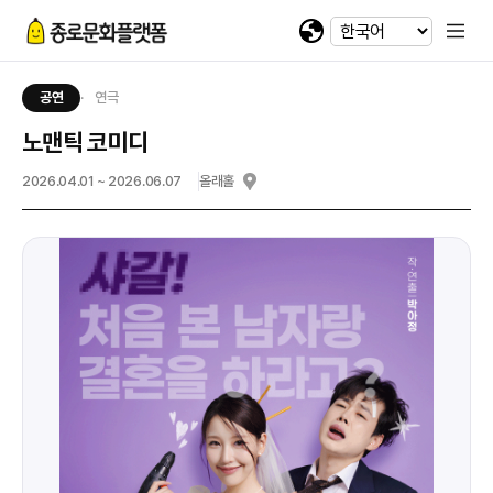
휴대전화 번호
회차정보
기간
발급수량
선택
첨부파일
카카오 로그인
확인
번호
공연명
예술인명
기간
선택
선택
-
-
이메일
다운로드
네이버 로그인
공연
연극
@
노맨틱 코미디
일회용 로그인
2026.04.01 ~ 2026.06.07
올래홀
첨부파일
파일선택
jpg, jpeg, png, pdf 파일만 업로드 가능합니다. (10MB 이하)