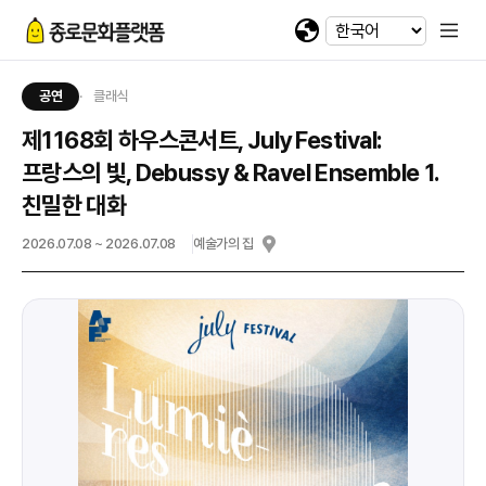
휴대전화 번호
회차정보
기간
발급수량
선택
첨부파일
카카오 로그인
확인
번호
공연명
예술인명
기간
선택
선택
-
-
이메일
다운로드
네이버 로그인
공연
클래식
@
제1168회 하우스콘서트, July Festival:
일회용 로그인
프랑스의 빛, Debussy & Ravel Ensemble 1.
친밀한 대화
첨부파일
2026.07.08 ~ 2026.07.08
예술가의 집
파일선택
jpg, jpeg, png, pdf 파일만 업로드 가능합니다. (10MB 이하)