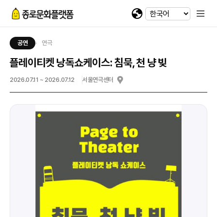
휴대전화 번호
회차정보
기간
발급수량
선택
첨부파일
카카오 로그인
확인
번호
공연명
예술인명
기간
선택
선택
-
-
이메일
다운로드
네이버 로그인
공연
연극
@
플레이티켓 낭독쇼케이스: 침묵, 천 냥 빚
일회용 로그인
2026.07.11 ~ 2026.07.12
서울연극센터
첨부파일
파일선택
jpg, jpeg, png, pdf 파일만 업로드 가능합니다. (10MB 이하)