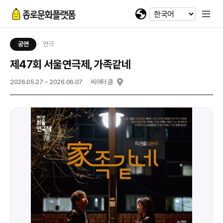
휴대전화 번호
회차정보
기간
발급수량
선택
첨부파일
카카오 로그인
확인
번호
공연명
예술인명
기간
선택
선택
-
-
이메일
다운로드
네이버 로그인
공연
연극
@
제47회 서울연극제, 가족같네
일회용 로그인
2026.05.27 ~ 2026.06.07
씨어터 쿰
첨부파일
파일선택
jpg, jpeg, png, pdf 파일만 업로드 가능합니다. (10MB 이하)