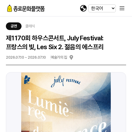
휴대전화 번호
회차정보
기간
발급수량
선택
첨부파일
카카오 로그인
확인
번호
공연명
예술인명
기간
선택
선택
-
-
이메일
다운로드
네이버 로그인
공연
클래식
@
제1170회 하우스콘서트, July Festival:
일회용 로그인
프랑스의 빛, Les Six 2. 젊음의 에스프리
2026.07.10 ~ 2026.07.10
예술가의 집
첨부파일
파일선택
jpg, jpeg, png, pdf 파일만 업로드 가능합니다. (10MB 이하)