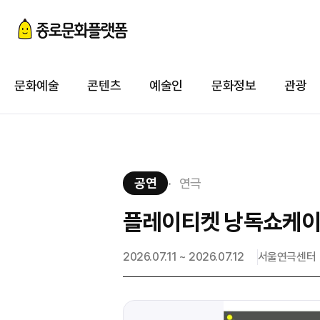
첨
이
문화예술
콘텐츠
예술인
문화정보
관광
첨
공연
연극
플레이티켓 낭독쇼케이스:
2026.07.11 ~ 2026.07.12
서울연극센터