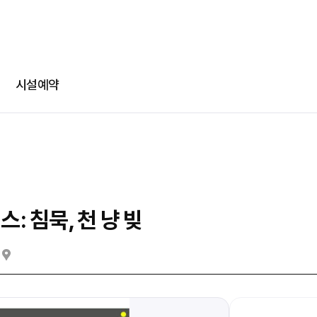
-
-
회차정보
기간
발급수량
선택
부파일
카카오 로그인
확인
번호
공연명
예술인명
기간
선택
선택
다운로드
네이버 로그인
메일
시설예약
@
일회용 로그인
부파일
파일선
 침묵, 천 냥 빚
jpg, jpeg, png, pdf 파일만 업로드 가능합니다. (10MB 이하)