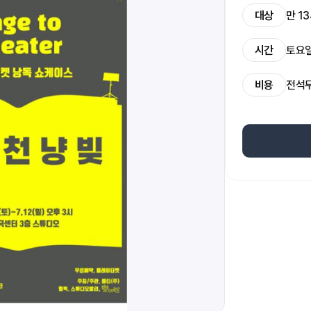
대상
만 1
시간
토요일
비용
전석무