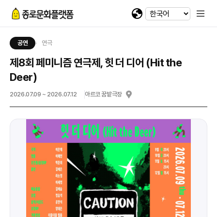
휴대전화 번호
회차정보
기간
발급수량
선택
첨부파일
카카오 로그인
확인
번호
공연명
예술인명
기간
선택
선택
-
-
이메일
다운로드
네이버 로그인
공연
연극
@
제8회 페미니즘 연극제, 힛 더 디어 (Hit the
일회용 로그인
Deer)
2026.07.09 ~ 2026.07.12
아르코 꿈밭극장
첨부파일
파일선택
jpg, jpeg, png, pdf 파일만 업로드 가능합니다. (10MB 이하)