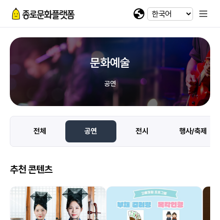
휴대전화 번호
회차정보
기간
발급수량
선택
첨부파일
카카오 로그인
확인
번호
공연명
예술인명
기간
선택
선택
-
-
이메일
다운로드
네이버 로그인
@
문화예술
일회용 로그인
공연
첨부파일
파일선택
전체
공연
전시
행사/축제
jpg, jpeg, png, pdf 파일만 업로드 가능합니다. (10MB 이하)
추천 콘텐츠