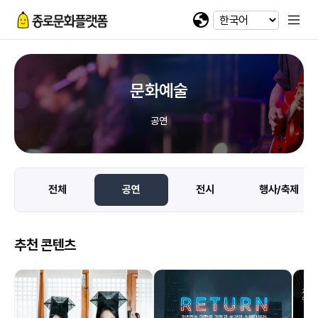
휴대전화 번호
회차정보
기간
발급수량
선택
첨부파일
카카오 로그인
확인
번호
공연명
예술인명
기간
선택
선택
-
-
이메일
다운로드
네이버 로그인
@
문화예술
일회용 로그인
공연
첨부파일
파일선택
전체
공연
전시
행사/축제
jpg, jpeg, png, pdf 파일만 업로드 가능합니다. (10MB 이하)
추천 콘텐츠