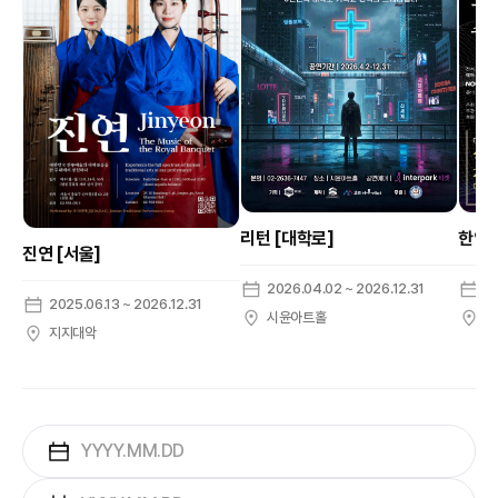
리턴 [대학로]
한영숙
진연 [서울]
2026.04.02 ~ 2026.12.31
2
2025.06.13 ~ 2026.12.31
시윤아트홀
성
지지대악