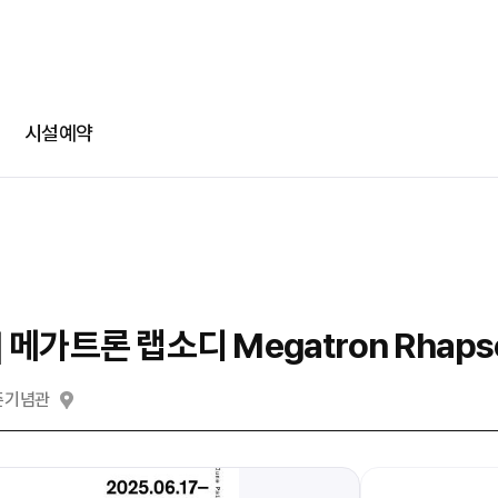
-
-
회차정보
기간
발급수량
선택
부파일
카카오 로그인
확인
번호
공연명
예술인명
기간
선택
선택
다운로드
네이버 로그인
메일
시설예약
@
일회용 로그인
부파일
파일선
메가트론 랩소디 Megatron Rhaps
jpg, jpeg, png, pdf 파일만 업로드 가능합니다. (10MB 이하)
남준기념관