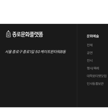
문화예술
전체
서울 종로구 종로1길 50 케이트윈타워B동
공연
전시
행사/축제
대학로티켓닷컴
인사동홍보관