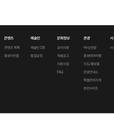
콘텐츠
예술인
문화정보
관광
시
콘텐츠 목록
예술인 DB
공지사항
역사/관광
시
종로아트맵
협업요청
채용공고
종로테마여행
지원사업
지도/홍보물
FAQ
관광안내소
특별관리지역
관련사이트