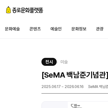
첨
이
문화예술
콘텐츠
예술인
문화정보
관광
첨
전시
미술
[SeMA 백남준기념관] 
2025.06.17 ~ 2026.06.16
SeMA 백