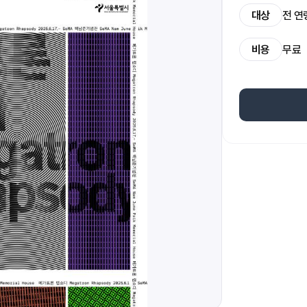
대상
전 연
비용
무료