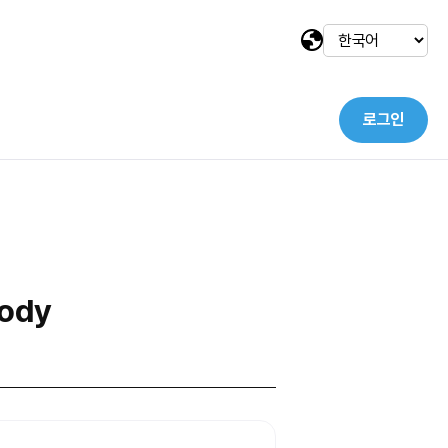
로그인
택
ody