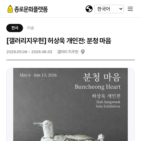
휴대전화 번호
회차정보
기간
발급수량
선택
첨부파일
카카오 로그인
확인
번호
공연명
예술인명
기간
선택
선택
-
-
이메일
다운로드
네이버 로그인
전시
미술
@
[갤러리지우헌] 허상욱 개인전: 분청 마음
일회용 로그인
2026.05.06 ~ 2026.06.03
갤러리 지우헌
첨부파일
파일선택
jpg, jpeg, png, pdf 파일만 업로드 가능합니다. (10MB 이하)