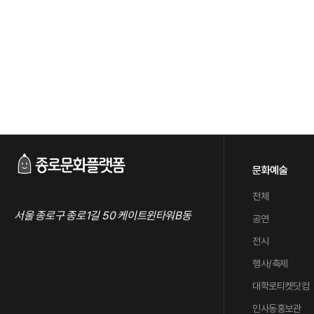
문화예술
전체
서울 종로구 종로1길 50 케이트윈타워B동
공연
전시
행사/축제
대학로티켓닷컴
인사동홍보관