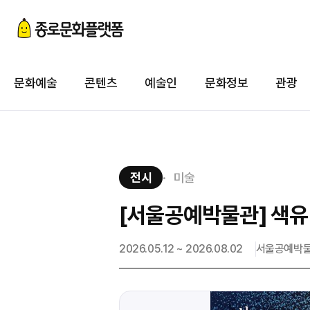
첨
이
문화예술
콘텐츠
예술인
문화정보
관광
첨
전시
미술
[서울공예박물관] 색유
2026.05.12 ~ 2026.08.02
서울공예박물관