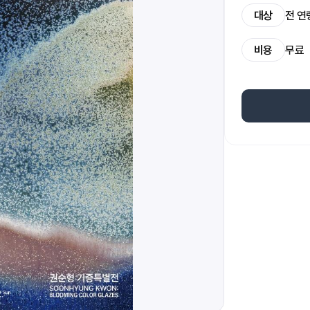
대상
전 연
비용
무료