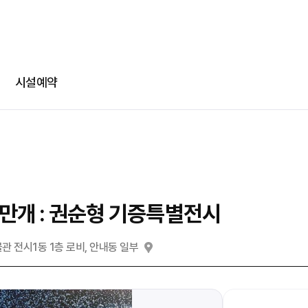
-
-
회차정보
기간
발급수량
선택
부파일
카카오 로그인
확인
번호
공연명
예술인명
기간
선택
선택
다운로드
네이버 로그인
메일
시설예약
@
일회용 로그인
부파일
파일선
만개 : 권순형 기증특별전시
jpg, jpeg, png, pdf 파일만 업로드 가능합니다. (10MB 이하)
 전시1동 1층 로비, 안내동 일부