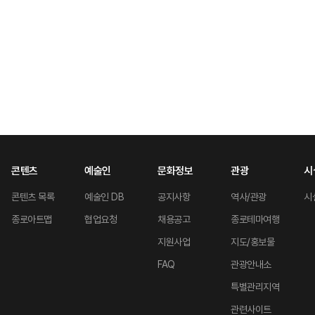
콘텐츠
예술인
문화정보
관광
시
콘텐츠 목록
예술인 DB
공지사항
역사/관광
시
종로아트맵
협업요청
채용공고
종로테마여행
지원사업
지도/홍보물
FAQ
관광안내소
특별관리지역
관련사이트