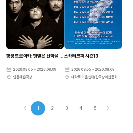
갱생 트로이카: 햇볕은 선악을 가리지 않는다 [대학로]
스캐터코퍼 시즌13
2026.08.05 ~ 2026.08.09
2026.08.05 ~ 2026.08.09
안똔체홉극장
대학로 이음센터(한국장애인문화예술원)
1
2
3
4
5