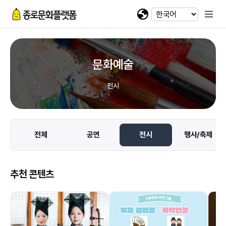
휴대전화 번호
회차정보
기간
발급수량
선택
첨부파일
카카오 로그인
확인
번호
공연명
예술인명
기간
선택
선택
-
-
이메일
다운로드
네이버 로그인
@
문화예술
일회용 로그인
전시
첨부파일
파일선택
전체
공연
전시
행사/축제
jpg, jpeg, png, pdf 파일만 업로드 가능합니다. (10MB 이하)
추천 콘텐츠