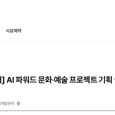
-
-
회차정보
기간
발급수량
선택
부파일
카카오 로그인
확인
번호
공연명
예술인명
기간
선택
선택
다운로드
네이버 로그인
메일
시설예약
@
일회용 로그인
부파일
파일선
 AI 파워드 문화·예술 프로젝트 기획
jpg, jpeg, png, pdf 파일만 업로드 가능합니다. (10MB 이하)
력개발센터