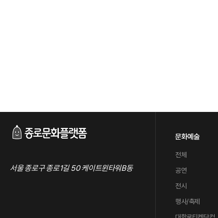
문화예술
전체
서울 종로구 종로1길 50 케이트윈타워B동
공연
전시
행사/축제
대학로티켓닷컴