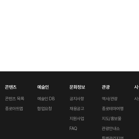
콘텐츠
예술인
문화정보
관광
시
콘텐츠 목록
예술인 DB
공지사항
역사/관광
시
종로아트맵
협업요청
채용공고
종로테마여행
지원사업
지도/홍보물
FAQ
관광안내소
특별관리지역