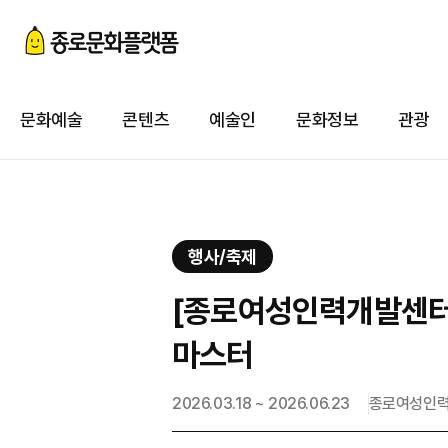
첨
이
문화예술
콘텐츠
예술인
문화정보
관광
첨
행사/축제
[종로여성인력개발센터]
마스터
2026.03.18 ~ 2026.06.23
종로여성인