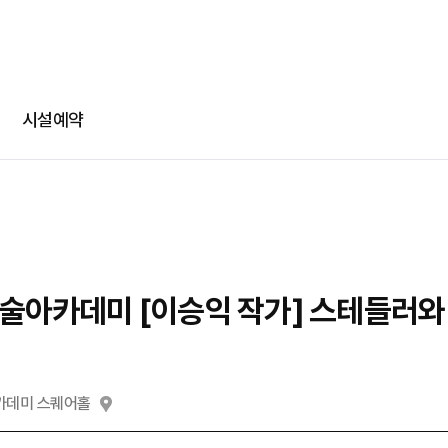
-
-
회차정보
기간
발급수량
선택
부파일
카카오 로그인
확인
번호
공연명
예술인명
기간
선택
선택
다운로드
네이버 로그인
메일
시설예약
@
일회용 로그인
부파일
파일선
술아카데미 [이승익 작가] 스테들러
jpg, jpeg, png, pdf 파일만 업로드 가능합니다. (10MB 이하)
카데미 스퀘어홀