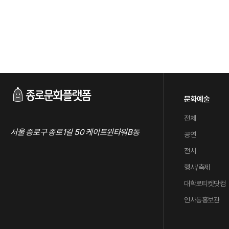
문화예술
전체
서울 종로구 종로1길 50 케이트윈타워B동
공연
전시
행사/축제
대학로티켓닷컴
인사동홍보관