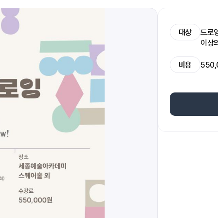
대상
드로잉
이상의
비용
550