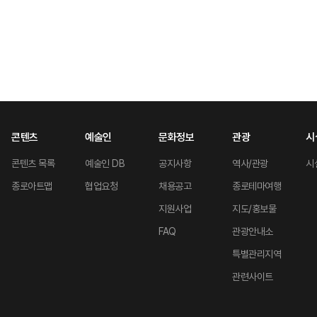
콘텐츠
예술인
문화정보
관광
시
콘텐츠 목록
예술인 DB
공지사항
역사/관광
시
종로아트맵
협업요청
채용공고
종로테마여행
지원사업
지도/홍보물
FAQ
관광안내소
특별관리지역
관련사이트