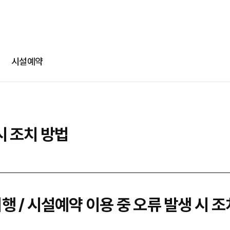
-
-
회차정보
기간
발급수량
선택
부파일
카카오 로그인
확인
번호
공연명
예술인명
기간
선택
선택
다운로드
네이버 로그인
메일
시설예약
@
일회용 로그인
부파일
시 조치 방법
파일선
jpg, jpeg, png, pdf 파일만 업로드 가능합니다. (10MB 이하)
행 / 시설예약 이용 중 오류 발생 시 조