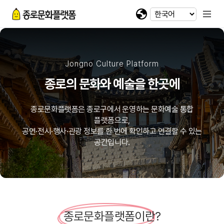
휴대전화 번호
회차정보
기간
발급수량
선택
첨부파일
카카오 로그인
확인
번호
공연명
예술인명
기간
선택
선택
-
-
이메일
다운로드
네이버 로그인
@
Jongno Culture Platform
일회용 로그인
종로의 문화와 예술을 한곳에
첨부파일
종로문화플랫폼은 종로구에서 운영하는 문화예술 통합
플랫폼으로,
파일선택
공연·전시·행사·관광 정보를 한 번에 확인하고 연결할 수 있는
공간입니다.
jpg, jpeg, png, pdf 파일만 업로드 가능합니다. (10MB 이하)
종로문화플랫폼이란?