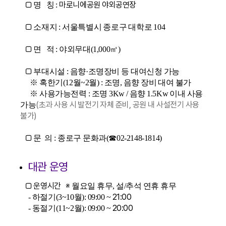
□
마로니에공원 야외공연장
명 칭 :
□
소재지 : 서울특별시 종로구 대학로 104
□
면 적 : 야외무대(1,000㎡)
□
부대시설 : 음향·조명장비 등 대여신청 가능
※ 혹한기(12월~2월) : 조명, 음향 장비 대여 불가
※ 사용가능전력 : 조명 3Kw / 음향 1.5Kw 이내 사용
(초과 사용 시 발전기 자체 준비, 공원 내 사설전기 사용
가능
불가)
□
문 의 : 종로구 문화과(☎02-2148-1814)
대관 운영
□ 운영시간 ※
월요일 휴무, 설/추석 연휴 휴무
21:00
- 하절기(3~10월): 09:00 ~
20:00
- 동절기(11~2월): 09:00 ~