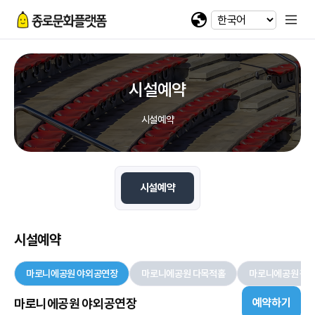
휴대전화 번호
회차정보
기간
발급수량
선택
첨부파일
카카오 로그인
확인
번호
공연명
예술인명
기간
선택
선택
-
-
이메일
다운로드
네이버 로그인
@
시설예약
일회용 로그인
시설예약
첨부파일
파일선택
시설예약
jpg, jpeg, png, pdf 파일만 업로드 가능합니다. (10MB 이하)
시설예약
마로니에공원 야외공연장
마로니에공원 다목적홀
마로니에공원 광
마로니에공원 야외공연장
예약하기