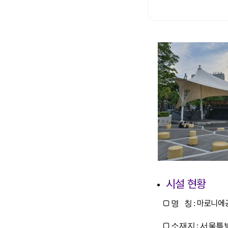
시설 현황
□
마로니에
명 칭 :
□
소재지 : 서울특