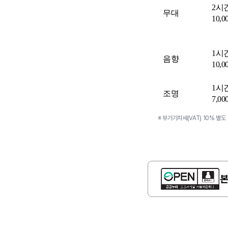
2시
무대
10,
1시
음향
10,
1시
조명
7,0
※ 부가가치세(VAT) 10% 별도
본