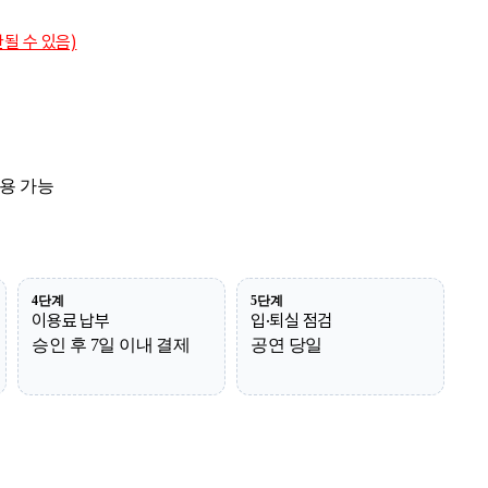
될 수 있음)
적용 가능
4단계
5단계
이용료 납부
입·퇴실 점검
승인 후 7일 이내 결제
공연 당일