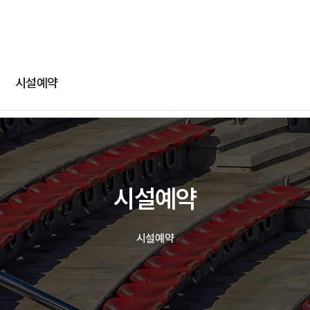
-
-
회차정보
기간
발급수량
선택
부파일
카카오 로그인
확인
번호
공연명
예술인명
기간
선택
선택
다운로드
네이버 로그인
메일
시설예약
@
일회용 로그인
부파일
파일선
시설예약
jpg, jpeg, png, pdf 파일만 업로드 가능합니다. (10MB 이하)
시설예약