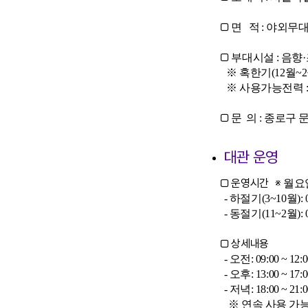
□
면 적 : 야외무대(
□
부대시설 : 음
※ 혹한기(12월~2월
※ 사용가능전력 : 조
□
문 의 : 종로구 문화
대관 운영
□ 운영시간 ※
월요일
- 하절기(3~10월): 0
- 동절기(11~2월): 09
□ 상세내용
- 오전: 09:00 ~ 12:
- 오후: 13:00 ~ 17:
- 저녁: 18:00 ~ 21
※ 연속 사용 가능: 09:00