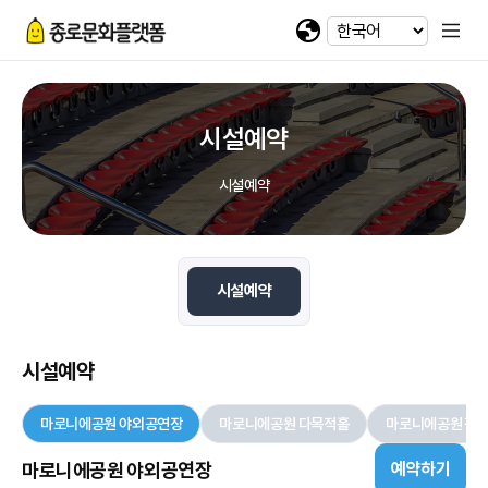
휴대전화 번호
회차정보
기간
발급수량
선택
첨부파일
카카오 로그인
확인
번호
공연명
예술인명
기간
선택
선택
-
-
이메일
다운로드
네이버 로그인
@
시설예약
일회용 로그인
시설예약
첨부파일
파일선택
시설예약
jpg, jpeg, png, pdf 파일만 업로드 가능합니다. (10MB 이하)
시설예약
마로니에공원 야외공연장
마로니에공원 다목적홀
마로니에공원 광
마로니에공원 야외공연장
예약하기