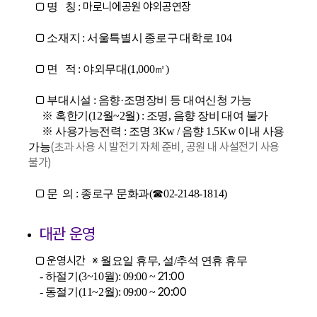
□
마로니에공원 야외공연장
명 칭 :
□
소재지 : 서울특별시 종로구 대학로 104
□
면 적 : 야외무대(1,000㎡)
□
부대시설 : 음향·조명장비 등 대여신청 가능
※ 혹한기(12월~2월) : 조명, 음향 장비 대여 불가
※ 사용가능전력 : 조명 3Kw / 음향 1.5Kw 이내 사용
(초과 사용 시 발전기 자체 준비, 공원 내 사설전기 사용
가능
불가)
□
문 의 : 종로구 문화과(☎02-2148-1814)
대관 운영
□ 운영시간 ※
월요일 휴무, 설/추석 연휴 휴무
21:00
- 하절기(3~10월): 09:00 ~
20:00
- 동절기(11~2월): 09:00 ~