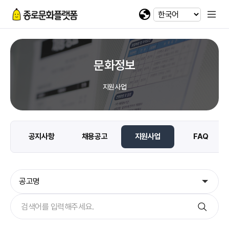
휴대전화 번호
회차정보
기간
발급수량
선택
첨부파일
카카오 로그인
확인
번호
공연명
예술인명
기간
선택
선택
-
-
이메일
다운로드
네이버 로그인
@
문화정보
일회용 로그인
지원사업
첨부파일
파일선택
공지사항
채용공고
지원사업
FAQ
jpg, jpeg, png, pdf 파일만 업로드 가능합니다. (10MB 이하)