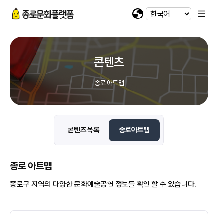
휴대전화 번호
회차정보
기간
발급수량
선택
첨부파일
카카오 로그인
확인
번호
공연명
예술인명
기간
선택
선택
-
-
이메일
다운로드
네이버 로그인
@
콘텐츠
일회용 로그인
종로 아트맵
첨부파일
파일선택
콘텐츠 목록
종로아트맵
jpg, jpeg, png, pdf 파일만 업로드 가능합니다. (10MB 이하)
종로 아트맵
종로구 지역의 다양한 문화예술공연 정보를 확인 할 수 있습니다.